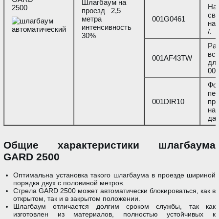
Шлагбаум на
На
2500
проезд 2,5
св
метра
001G0461
на 
интенсивность
/.
30%
Ра
вс
001AF43TW
дл
00
Фо
пер
001DIR10
при
на
дал
Общие характеристики шлагбаума
GARD 2500
Оптимальна установка такого шлагбаума в проезде шириной
порядка двух с половиной метров.
Стрела GARD 2500 может автоматически блокироваться, как в
открытом, так и в закрытом положении.
Шлагбаум отличается долгим сроком службы, так как
изготовлен из материалов, полностью устойчивых к