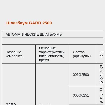
Шлагбаум GARD 2500
АВТОМАТИЧЕСКИЕ ШЛАГБАУМЫ
Основные
Название
характеристики:
Состав
Оп
комплекта
интенсивность,
(артикулы)
пр
время
Ту
и 
001G2500
уп
Кл
IP5
Ст
пр
009G0251
ал
м.
GARD