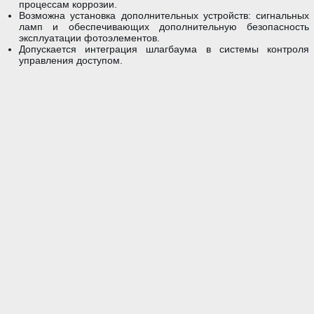
процессам коррозии.
Возможна установка дополнительных устройств: сигнальных
ламп и обеспечивающих дополнительную безопасность
эксплуатации фотоэлементов.
Допускается интеграция шлагбаума в системы контроля
управления доступом.
Телефон:
495 783-49-92, 720-18-51