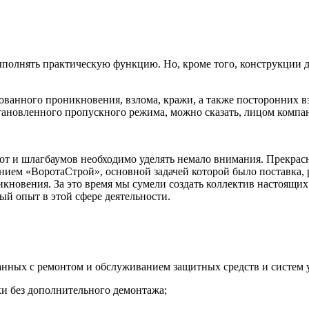
ыполнять практическую функцию. Но, кроме того, конструкции 
ованного проникновения, взлома, кражи, а также посторонних 
тановленного пропускного режима, можно сказать, лицом компа
от и шлагбаумов необходимо уделять немало внимания. Прекрасно
ем «ВоротаСтрой», основной задачей которой было поставка, 
икновения. За это время мы сумели создать коллектив настоящи
й опыт в этой сфере деятельности.
занных с ремонтом и обслуживанием защитных средств и систем 
ки без дополнительного демонтажа;