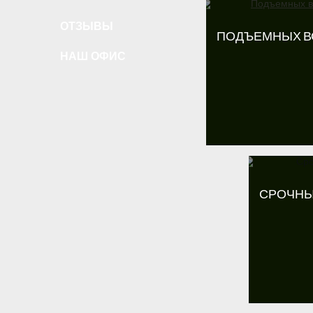
ОТЗЫВЫ
ПОДЪЕМНЫХ В
НАШ ОФИС
СРОЧНЫ